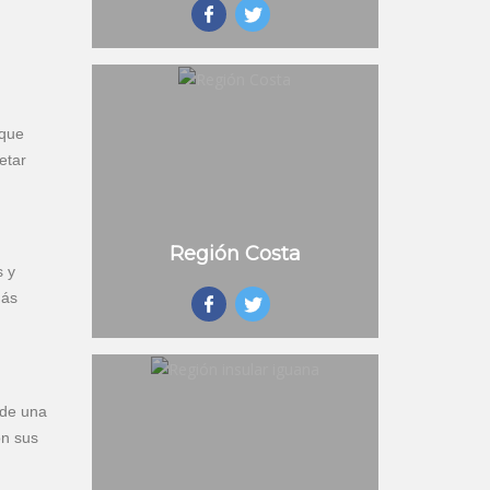
 que
etar
Región Costa
s y
más
sde una
on sus