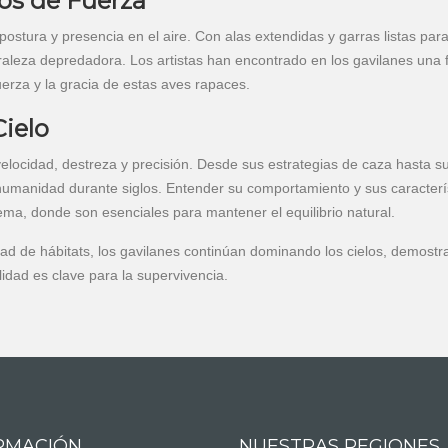
tos de Fuerza
ostura y presencia en el aire. Con alas extendidas y garras listas par
uraleza depredadora. Los artistas han encontrado en los gavilanes una 
uerza y la gracia de estas aves rapaces.
Cielo
elocidad, destreza y precisión. Desde sus estrategias de caza hasta s
 humanidad durante siglos. Entender su comportamiento y sus caracterí
ema, donde son esenciales para mantener el equilibrio natural.
ad de hábitats, los gavilanes continúan dominando los cielos, demost
lidad es clave para la supervivencia.
RMACIÓN
NUESTRAS REGIONES