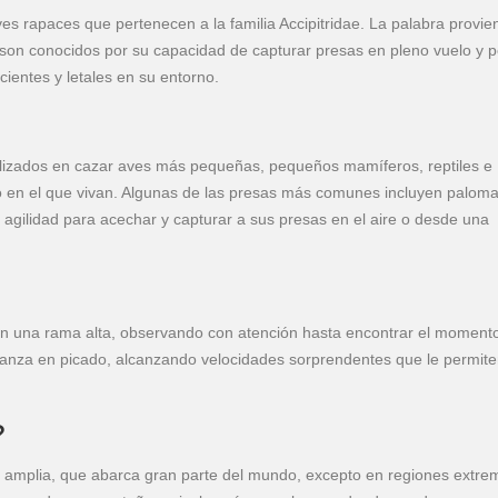
ves rapaces que pertenecen a la familia Accipitridae. La palabra provie
s son conocidos por su capacidad de capturar presas en pleno vuelo y p
cientes y letales en su entorno.
lizados en cazar aves más pequeñas, pequeños mamíferos, reptiles e
rno en el que vivan. Algunas de las presas más comunes incluyen paloma
 y agilidad para acechar y capturar a sus presas en el aire o desde una
en una rama alta, observando con atención hasta encontrar el moment
 lanza en picado, alcanzando velocidades sorprendentes que le permit
?
y amplia, que abarca gran parte del mundo, excepto en regiones extre