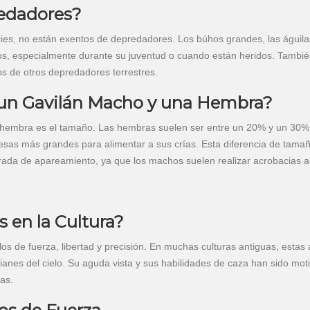
redadores?
es, no están exentos de depredadores. Los búhos grandes, las águilas
, especialmente durante su juventud o cuando están heridos. Tambié
os de otros depredadores terrestres.
e un Gavilán Macho y una Hembra?
na hembra es el tamaño. Las hembras suelen ser entre un 20% y un 30
esas más grandes para alimentar a sus crías. Esta diferencia de tama
rada de apareamiento, ya que los machos suelen realizar acrobacias 
s en la Cultura?
olos de fuerza, libertad y precisión. En muchas culturas antiguas, estas
anes del cielo. Su aguda vista y sus habilidades de caza han sido mot
as.