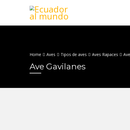
Home
Aves
Tipos de aves
Aves Rapaces
Ave
Ave Gavilanes