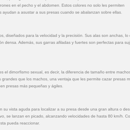
rrones en el pecho y el abdomen. Estos colores no solo les permiten
es ayudan a asustar a sus presas cuando se abalanzan sobre ellas.
, diseñados para la velocidad y la precisión. Sus alas son anchas, lo
ión densa. Además, sus garras afiladas y fuertes son perfectas para suj
 es el dimorfismo sexual, es decir, la diferencia de tamaño entre macho
grandes que los machos, una ventaja que les permite cazar presas 
 en presas más pequeñas y ágiles.
izan su vista aguda para localizar a su presa desde una gran altura o de
tivo, se lanzan en picado, alcanzando velocidades de hasta 80 km/h. C
esta pueda reaccionar.