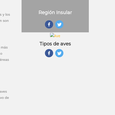
Región Insular
 y los
n son
Tipos de aves
% más
ño
aéreas
 aves
ivo de