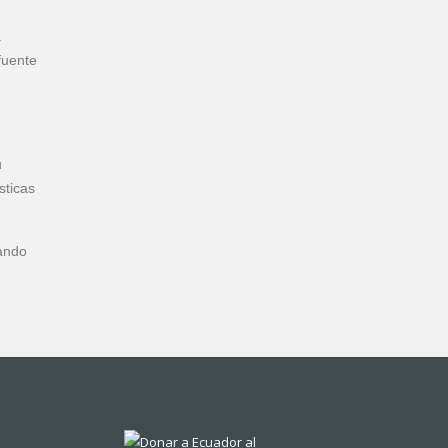
a
fuente
u
sticas
rando