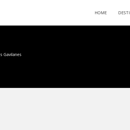
HOME
DEST
s Gavilanes