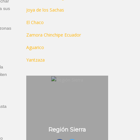
echar
a sus
Joya de los Sachas
El Chaco
 zonas
Zamora Chinchipe Ecuador
Aguarico
Yantzaza
la
iten
asta
Región Sierra
ro