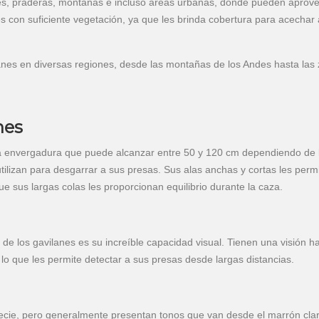
es, praderas, montañas e incluso áreas urbanas, donde pueden aprov
s con suficiente vegetación, ya que les brinda cobertura para acechar 
anes en diversas regiones, desde las montañas de los Andes hasta las
nes
 envergadura que puede alcanzar entre 50 y 120 cm dependiendo de 
utilizan para desgarrar a sus presas. Sus alas anchas y cortas les perm
e sus largas colas les proporcionan equilibrio durante la caza.
de los gavilanes es su increíble capacidad visual. Tienen una visión h
lo que les permite detectar a sus presas desde largas distancias.
pecie, pero generalmente presentan tonos que van desde el marrón cla