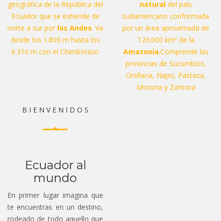
geográfica de la República del
natural
del país
Ecuador que se extiende de
sudamericano conformada
norte a sur por
los Andes
. Va
por un área aproximada de
desde los 1.800 m hasta los
120.000 km² de la
6.310 m con el Chimborazo
Amazonia
.Comprende las
provincias de Sucumbíos,
Orellana, Napo, Pastaza,
Morona y Zamora
B I E N V E N I D O S
Ecuador al
mundo
En primer lugar imagina que
te encuentras en un destino,
rodeado de todo aquello que