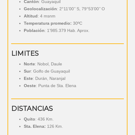
Cantón
: Guayaquil
Geolocalización
: 2°11’00’’ S, 79°53’00’’ O
Altitud
: 4 msnm
Temperatura promedio:
30ºC
Población
: 1’985.379 Hab. Aprox.
LIMITES
Norte
: Nobol, Daule
Sur
: Golfo de Guayaquil
Este
: Durán, Naranjal
Oeste
: Punta de Sta. Elena
DISTANCIAS
Quito
: 436 Km.
Sta. Elena:
126 Km.