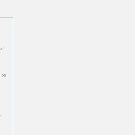
el
 los
z,