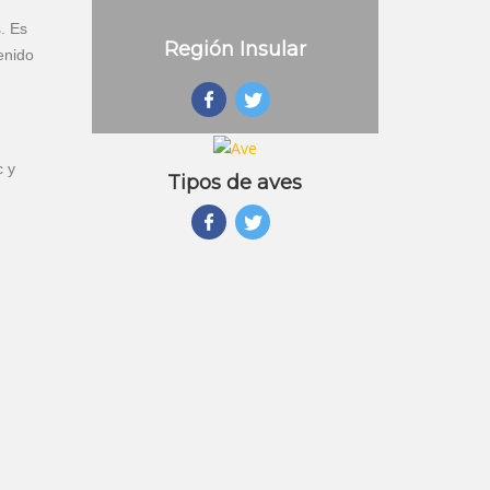
. Es
Región Insular
enido
c y
Tipos de aves