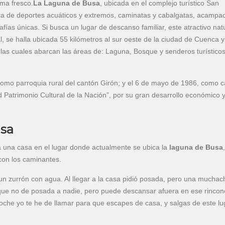
ima fresco.
La Laguna de Busa
, ubicada en el complejo turístico San
tica de deportes acuáticos y extremos, caminatas y cabalgatas, acampa
ías únicas. Si busca un lugar de descanso familiar, este atractivo natu
, se halla ubicada 55 kilómetros al sur oeste de la ciudad de Cuenca y
 las cuales abarcan las áreas de: Laguna, Bosque y senderos turístico
mo parroquia rural del cantón Girón; y el 6 de mayo de 1986, como 
 Patrimonio Cultural de la Nación”, por su gran desarrollo económico 
usa
 una casa en el lugar donde actualmente se ubica la
laguna de Busa
con los caminantes.
 un zurrón con agua. Al llegar a la casa pidió posada, pero una mucha
 que no de posada a nadie, pero puede descansar afuera en ese rinconc
 noche yo te he de llamar para que escapes de casa, y salgas de este lu