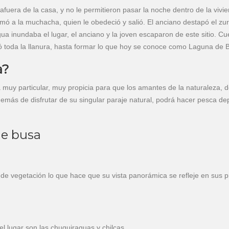
afuera de la casa, y no le permitieron pasar la noche dentro de la vivie
mó a la muchacha, quien le obedeció y salió. El anciano destapó el zu
ua inundaba el lugar, el anciano y la joven escaparon de este sitio. Cu
 toda la llanura, hasta formar lo que hoy se conoce como Laguna de 
a?
a muy particular, muy propicia para que los amantes de la naturaleza, d
demás de disfrutar de su singular paraje natural, podrá hacer pesca dep
de busa
 de vegetación lo que hace que su vista panorámica se refleje en sus p
l lugar son las chuquiraguas y chilcas.