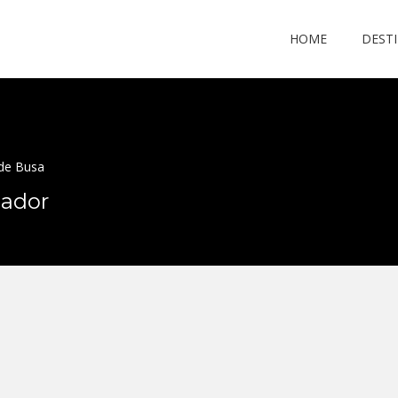
HOME
DEST
de Busa
uador