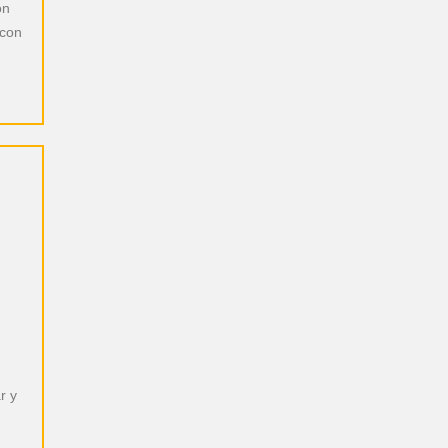
on
 con
r y