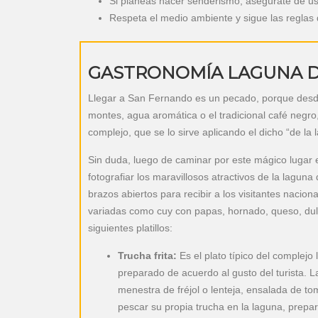
Si planeas hacer senderismo, asegúrate de u
Respeta el medio ambiente y sigue las reglas 
GASTRONOMÍA LAGUNA D
Llegar a San Fernando es un pecado, porque desde 
montes, agua aromática o el tradicional café negro, y
complejo, que se lo sirve aplicando el dicho “de la 
Sin duda, luego de caminar por este mágico lugar e
fotografiar los maravillosos atractivos de la laguna
brazos abiertos para recibir a los visitantes nacio
variadas como cuy con papas, hornado, queso, dulc
siguientes platillos:
Trucha frita:
Es el plato típico del complejo
preparado de acuerdo al gusto del turista. La 
menestra de fréjol o lenteja, ensalada de toma
pescar su propia trucha en la laguna, prepar