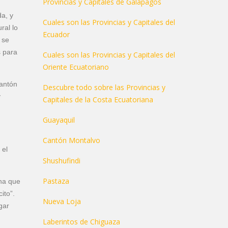
Provincias y Capitales de Galápagos
da, y
Cuales son las Provincias y Capitales del
ral lo
Ecuador
 se
s para
Cuales son las Provincias y Capitales del
Oriente Ecuatoriano
cantón
Descubre todo sobre las Provincias y
y
Capitales de la Costa Ecuatoriana
Guayaquil
Cantón Montalvo
, el
Shushufindi
Pastaza
cha que
ito”.
Nueva Loja
gar
Laberintos de Chiguaza