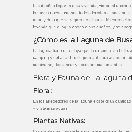
Los dueños llegaron a su vivienda, vieron al anciano 
la media noche, cuando todos dormían el anciano lla
agua y dejó que se regara en el suelo. Mientras el ag
leyenda que el agua ahogó a sus dueños, y se anegó
¿Cómo es la Laguna de Bus
La laguna tiene una playa que la circunda, su bellez
camping y del aire libre lleguen ahí para acampar, a
caminatas, descansar y descubrir sus encantos.
Flora y Fauna de La laguna 
Flora :
En los alrededores de la laguna existe gran cantidad
y cristalinas aguas.
Plantas Nativas:
Las plantas nativas de la zona que más abundan en e