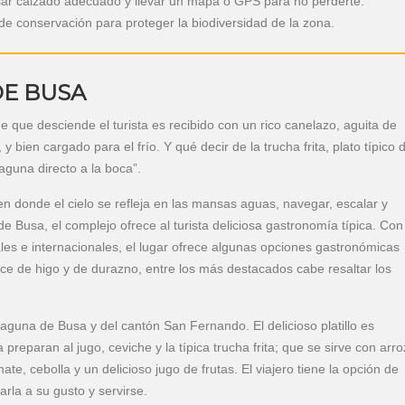
sar calzado adecuado y llevar un mapa o GPS para no perderte.
de conservación para proteger la biodiversidad de la zona.
E BUSA
que desciende el turista es recibido con un rico canelazo, aguita de
 bien cargado para el frío. Y qué decir de la trucha frita, plato típico d
laguna directo a la boca”.
n donde el cielo se refleja en las mansas aguas, navegar, escalar y
 de Busa, el complejo ofrece al turista deliciosa gastronomía típica. Con
nales e internacionales, el lugar ofrece algunas opciones gastronómicas
e de higo y de durazno, entre los más destacados cabe resaltar los
 laguna de Busa y del cantón San Fernando. El delicioso platillo es
preparan al jugo, ceviche y la típica trucha frita; que se sirve con arro
te, cebolla y un delicioso jugo de frutas. El viajero tiene la opción de
arla a su gusto y servirse.