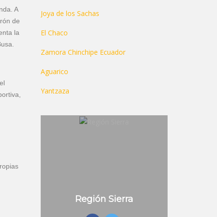
nda. A
Joya de los Sachas
rrón de
El Chaco
enta la
Busa.
Zamora Chinchipe Ecuador
Aguarico
el
Yantzaza
ortiva,
ropias
Región Sierra