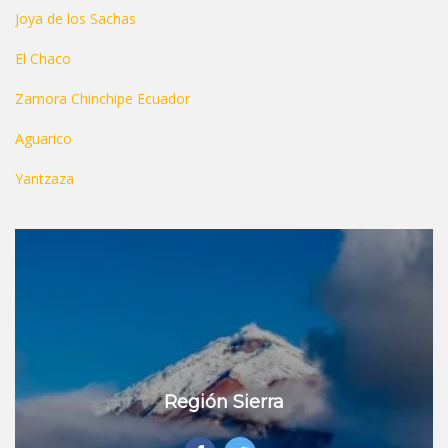
Joya de los Sachas
El Chaco
Zamora Chinchipe Ecuador
Aguarico
Yantzaza
Región Sierra