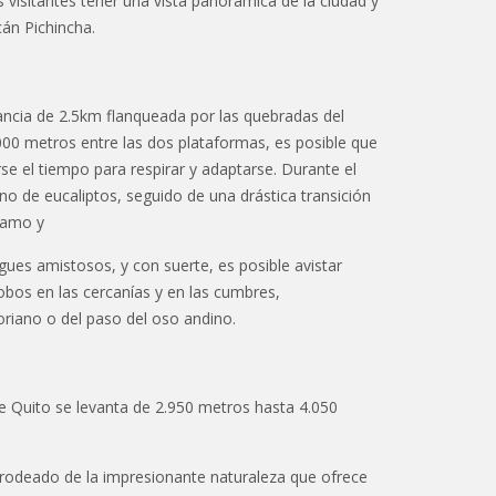
s visitantes tener una vista panorámica de la ciudad y
cán Pichincha.
ncia de 2.5km flanqueada por las quebradas del
000 metros entre las dos plataformas, es posible que
e el tiempo para respirar y adaptarse. Durante el
no de eucaliptos, seguido de una drástica transición
ramo y
gues amistosos, y con suerte, es posible avistar
lobos en las cercanías y en las cumbres,
riano o del paso del oso andino.
e Quito se levanta de 2.950 metros hasta 4.050
rodeado de la impresionante naturaleza que ofrece