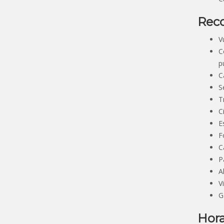
Reco
V
C
p
C
S
T
C
E
F
C
P
A
V
G
Hora