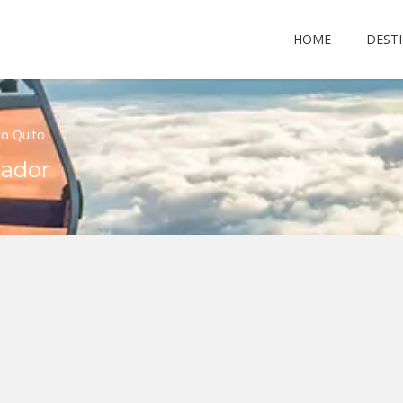
HOME
DEST
co Quito
uador