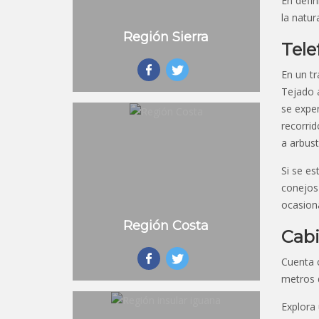
En defin
la natur
Región Sierra
Tele
En un t
Tejado a
se exper
recorrid
a arbust
Si se es
conejos 
ocasion
Región Costa
Cabi
Cuenta c
metros d
Explora