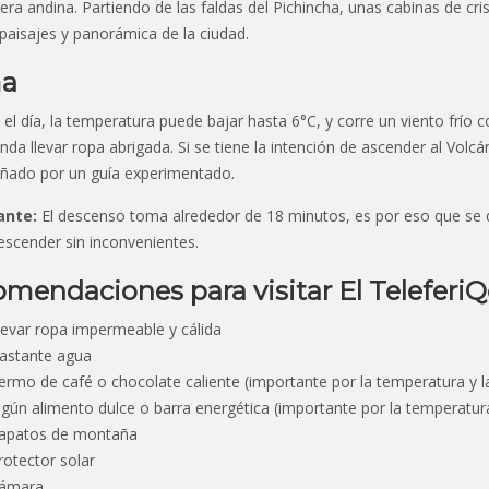
llera andina. Partiendo de las faldas del Pichincha, unas cabinas de c
paisajes y panorámica de la ciudad.
ma
el día, la temperatura puede bajar hasta 6°C, y corre un viento frío
da llevar ropa abrigada. Si se tiene la intención de ascender al Volcá
ado por un guía experimentado.
ante:
El descenso toma alrededor de 18 minutos, es por eso que se d
escender sin inconvenientes.
mendaciones para visitar El Teleferi
levar ropa impermeable y cálida
astante agua
ermo de café o chocolate caliente (importante por la temperatura y l
lgún alimento dulce o barra energética (importante por la temperatura
apatos de montaña
rotector solar
ámara