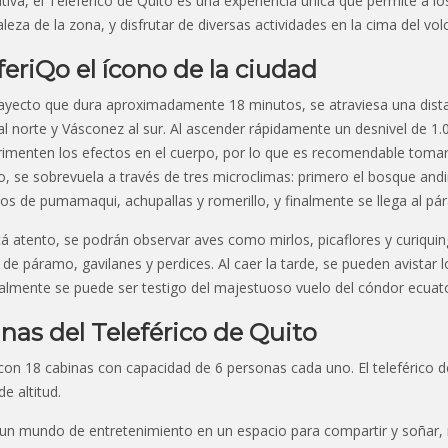
itiva, el Teleférico de Quito es una experiencia única que permite a lo
aleza de la zona, y disfrutar de diversas actividades en la cima del vol
feriQo el ícono de la ciudad
rayecto que dura aproximadamente 18 minutos, se atraviesa una dista
l norte y Vásconez al sur. Al ascender rápidamente un desnivel de 1.
imenten los efectos en el cuerpo, por lo que es recomendable tomars
o, se sobrevuela a través de tres microclimas: primero el bosque andi
os de pumamaqui, achupallas y romerillo, y finalmente se llega al pá
tá atento, se podrán observar aves como mirlos, picaflores y curiquin
de páramo, gavilanes y perdices. Al caer la tarde, se pueden avistar 
almente se puede ser testigo del majestuoso vuelo del cóndor ecuato
nas del Teleférico de Quito
on 18 cabinas con capacidad de 6 personas cada uno. El teleférico d
e altitud.
 un mundo de entretenimiento en un espacio para compartir y soñar, 