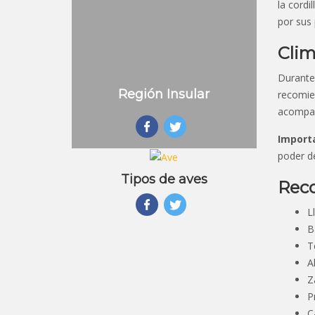
la cordi
por sus 
Cli
Durante 
Región Insular
recomien
acompañ
Import
poder d
Tipos de aves
Reco
L
B
T
A
Z
P
C