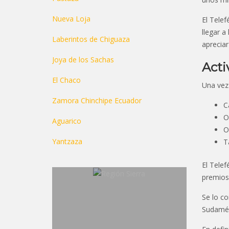
Nueva Loja
El Telef
llegar a
Laberintos de Chiguaza
apreciar
Joya de los Sachas
Acti
El Chaco
Una vez 
Zamora Chinchipe Ecuador
C
O
Aguarico
O
Yantzaza
T
El Telef
premios 
Se lo co
Sudamér