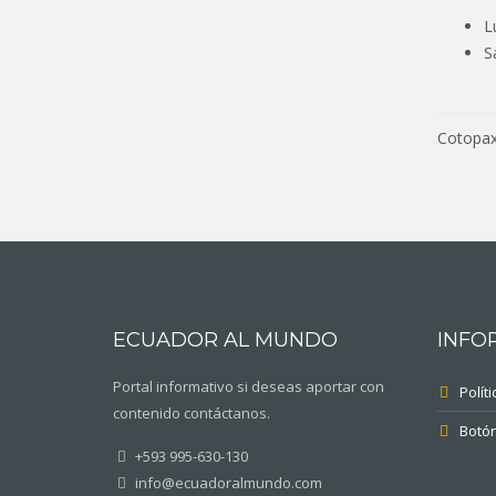
L
S
Nav
Cotopax
de
entr
ECUADOR AL MUNDO
INFO
Portal informativo si deseas aportar con
Polít
contenido contáctanos.
Botó
+593 995-630-130
info@ecuadoralmundo.com