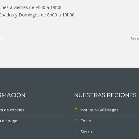
unes a viernes de 9h00 a 19h00
ábados y Domingos de 8h00 a 19h00
egación
i
Sema
adas
RMACIÓN
NUESTRAS REGIONES
ica de cookies
Insular o Galápagos
n de pagos
Costa
Sierra