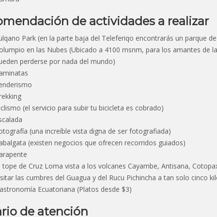
mendación de actividades a realizar
ulqano Park (en la parte baja del Teleferiqo encontrarás un parque de
olumpio en las Nubes (Ubicado a 4100 msnm, para los amantes de las 
ueden perderse por nada del mundo)
aminatas
enderismo
rekking
iclismo (el servicio para subir tu bicicleta es cobrado)
scalada
otografía (una increíble vista digna de ser fotografiada)
abalgata (existen negocios que ofrecen recorridos guiados)
arapente
l tope de Cruz Loma vista a los volcanes Cayambe, Antisana, Cotopa
isitar las cumbres del Guagua y del Rucu Pichincha a tan solo cinco k
astronomía Ecuatoriana (Platos desde $3)
rio de atención