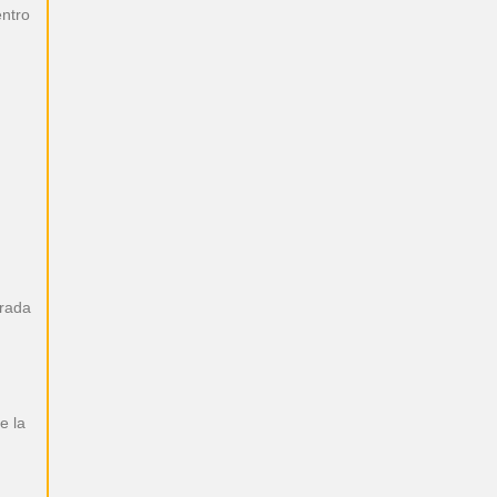
entro
erada
e la