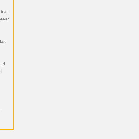
 tren
orear
las
 el
l
a