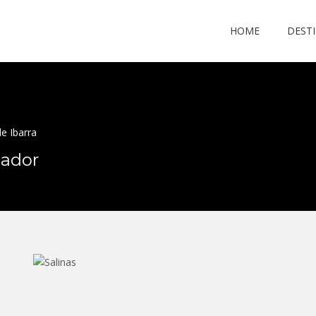
HOME
DEST
de Ibarra
uador