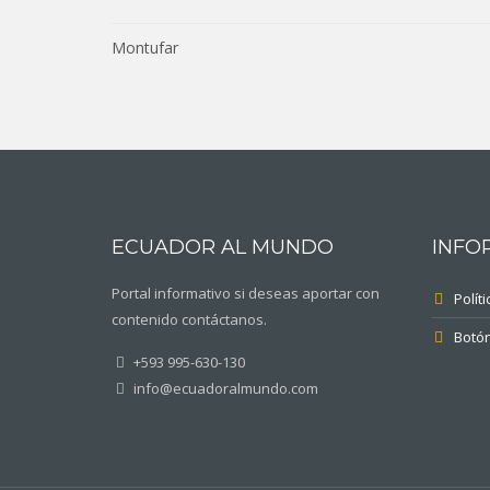
Montufar
ECUADOR AL MUNDO
INFO
Portal informativo si deseas aportar con
Polít
contenido contáctanos.
Botó
+593 995-630-130
info@ecuadoralmundo.com