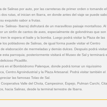
a de Salinas por auto, por las carreteras de primer orden o tomando el
as dos rutas, el inician en Ibarra, en donde antes del viaje se puede sab
su exquisito sabor a frutas.
rra- Salinas- Ibarra) disfrutará de un maravilloso paisaje montañoso. Al
 por un sinfín de cantos de aves, especialmente de golondrinas que son 
 tren le espera el baile y la bomba. Luego podrá visitar la Plaza de las
 los pobladores de Salinas, de igual forma puede visitar el Centro
so de elaboración de mermeladas y demás dulces. Después podrá visitar
de esta parroquia; posteriormente visitará el Museo de Sal y terminará e
elicioso Picadillo.
 será en el Bombódromo Palenque, donde podrá tomar un riquíssimo
a, Centro Agroindustrial y la Plaza Artesanal. Podrá visitar también el
preciar las famosas Tolas de Sal.
 Cooperativa Valle del Chota, Campesinor, Espejo, Pulman Carchi, Cit
s, hacia Salinas, desde la terminal terrestre de Ibarra.