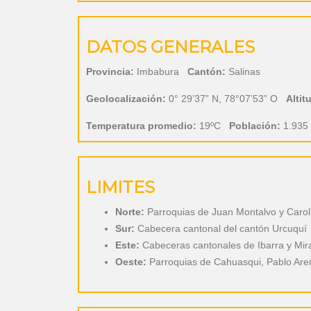
DATOS GENERALES
Provincia:
Imbabura
Cantón:
Salinas
Geolocalización:
0° 29’37” N, 78°07’53” O
Altit
Temperatura promedio:
19ºC
Población:
1.935 
LIMITES
Norte:
Parroquias de Juan Montalvo y Caroli
Sur:
Cabecera cantonal del cantón Urcuquí
Este:
Cabeceras cantonales de Ibarra y Mir
Oeste:
Parroquias de Cahuasqui, Pablo Are