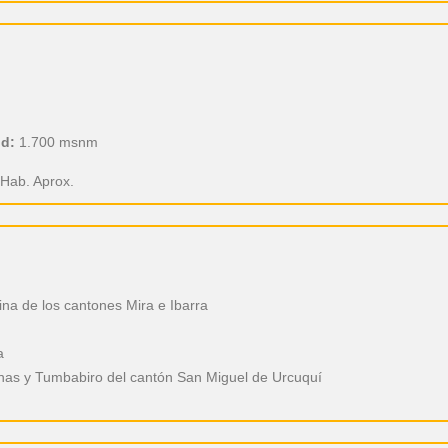
ud:
1.700 msnm
Hab. Aprox.
na de los cantones Mira e Ibarra
a
nas y Tumbabiro del cantón San Miguel de Urcuquí