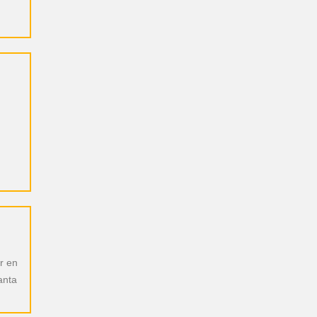
r en
anta