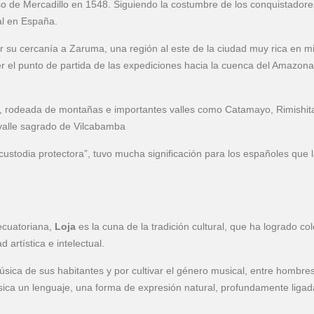
o de Mercadillo en 1548. Siguiendo la costumbre de los conquistadore
al en España.
r su cercanía a Zaruma, una región al este de la ciudad muy rica en m
r el punto de partida de las expediciones hacia la cuenca del Amazon
ar, rodeada de montañas e importantes valles como Catamayo, Rimishit
valle sagrado de Vilcabamba
ustodia protectora”, tuvo mucha significación para los españoles que 
ecuatoriana,
Loja
es la cuna de la tradición cultural, que ha logrado co
 artística e intelectual.
sica de sus habitantes y por cultivar el género musical, entre hombre
úsica un lenguaje, una forma de expresión natural, profundamente ligad