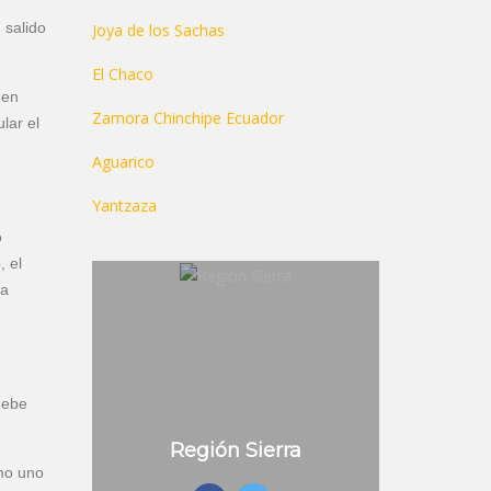
 salido
Joya de los Sachas
El Chaco
 en
Zamora Chinchipe Ecuador
lar el
Aguarico
Yantzaza
o
, el
la
debe
Región Sierra
omo uno