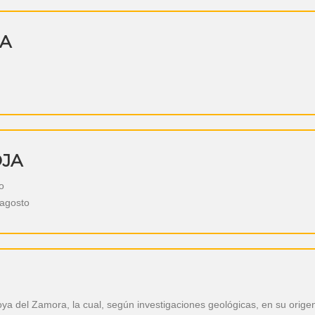
JA
OJA
o
 agosto
oya del Zamora, la cual, según investigaciones geológicas, en su orige