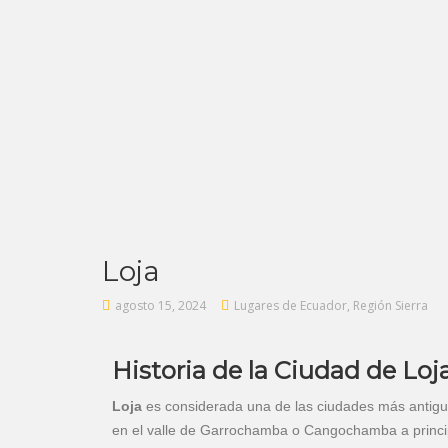
Loja
agosto 15, 2024
Lugares de Ecuador
,
Región Sierra
Historia de la Ciudad de Loj
Loja
es considerada una de las ciudades más antigu
en el valle de Garrochamba o Cangochamba a principio