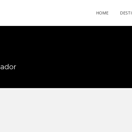
HOME
DEST
uador