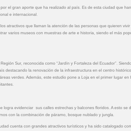
 por el gran aporte que ha realizado al país. Es de esta ciudad que han
ional e internacional.
 los atractivos que llaman la atención de las personas que quieren vivir
rar varios museos con muestras de arte e historia, siendo el más popu
 la Región Sur, reconocida como “Jardín y Fortaleza del Ecuador”. Siend
ís destacando la renovación de la infraestructura en el centro histórico
áreas verdes. Además, este estudio pone a Loja en el primer lugar en 
itantes.
e logra evidenciar sus calles estrechas y balcones floridos. A esto se 
emos con la combinación de páramo, bosque nublado y jungla.
ciudad cuenta con grandes atractivos turísticos y ha sido catalogado c