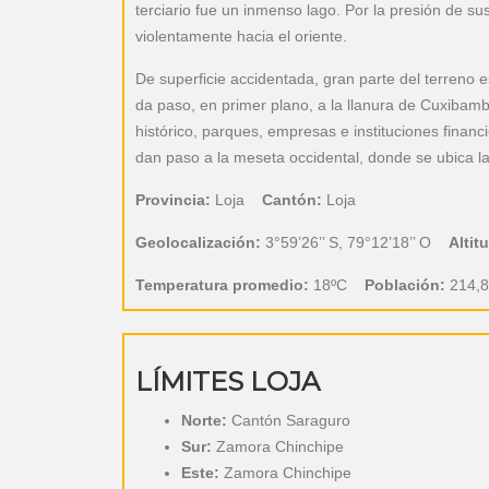
terciario fue un inmenso lago. Por la presión de su
violentamente hacia el oriente.
De superficie accidentada, gran parte del terreno
da paso, en primer plano, a la llanura de Cuxibamb
histórico, parques, empresas e instituciones finan
dan paso a la meseta occidental, donde se ubica l
Provincia:
Loja
Cantón:
Loja
Geolocalización:
3°59’26’’ S, 79°12’18’’ O
Altit
Temperatura promedio:
18ºC
Población:
214,8
LÍMITES LOJA
Norte:
Cantón Saraguro
Sur:
Zamora Chinchipe
Este:
Zamora Chinchipe