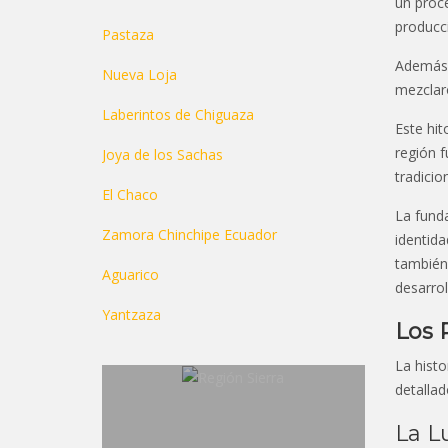
un proce
producci
Pastaza
Además,
Nueva Loja
mezclaro
Laberintos de Chiguaza
Este hit
región f
Joya de los Sachas
tradicio
El Chaco
La fund
Zamora Chinchipe Ecuador
identida
también 
Aguarico
desarrol
Yantzaza
Los 
La histo
detalla
La L