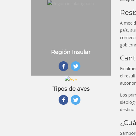
Resi
A medid
país, s
comercia
gobierno
Región Insular
Cant
Finalme
el resul
autonomí
Tipos de aves
Los pri
ideológi
destino 
¿Cuá
Samboro