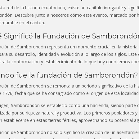
sta red de la historia ecuatoriana, existe un capítulo intrigante y sign
ndón. Descubre junto a nosotros cómo este evento, marcado por hit
erdurable en el cantón.
 Significó la Fundación de Samborondó
ación de Samborondón representa un momento crucial en la historia 
para su desarrollo, identidad y evolución a lo largo de los siglos. Est
ara la conformación y establecimiento de lo que hoy conocemos co
ndo fue la fundación de Samborondón?
ción de Samborondón se remonta a un período significativo de la his
 1776, fecha que se ha consagrado como el origen de esta localidad
rigen, Samborondón se estableció como una hacienda, siendo parte de
izada por su riqueza natural y productiva. Los primeros pobladores 
 establecerse en estas tierras fértiles, aprovechando su potencial agr
ación de Samborondón no solo significó la creación de un asentamien