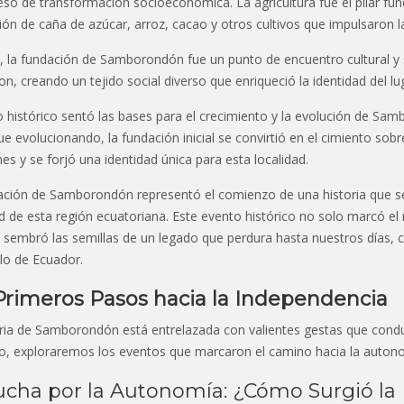
so de transformación socioeconómica. La agricultura fue el pilar fun
ón de caña de azúcar, arroz, cacao y otros cultivos que impulsaron l
 la fundación de Samborondón fue un punto de encuentro cultural y 
n, creando un tejido social diverso que enriqueció la identidad del lu
o histórico sentó las bases para el crecimiento y la evolución de Sam
ue evolucionando, la fundación inicial se convirtió en el cimiento sobre
nes y se forjó una identidad única para esta localidad.
ación de Samborondón representó el comienzo de una historia que se 
d de esta región ecuatoriana. Este evento histórico no solo marcó el 
sembró las semillas de un legado que perdura hasta nuestros días, con
lo de Ecuador.
Primeros Pasos hacia la Independencia
ria de Samborondón está entrelazada con valientes gestas que conduj
do, exploraremos los eventos que marcaron el camino hacia la auton
ucha por la Autonomía: ¿Cómo Surgió la