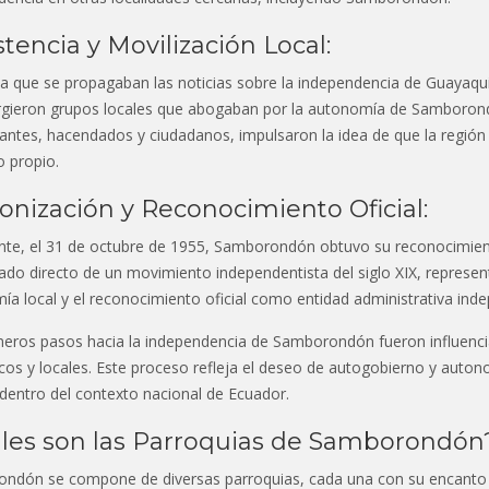
stencia y Movilización Local:
a que se propagaban las noticias sobre la independencia de Guayaqui
urgieron grupos locales que abogaban por la autonomía de Samborond
ntes, hacendados y ciudadanos, impulsaron la idea de que la región 
 propio.
onización y Reconocimiento Oficial:
nte, el 31 de octubre de 1955, Samborondón obtuvo su reconocimie
tado directo de un movimiento independentista del siglo XIX, represen
a local y el reconocimiento oficial como entidad administrativa inde
meros pasos hacia la independencia de Samborondón fueron influencia
cos y locales. Este proceso refleja el deseo de autogobierno y auton
dentro del contexto nacional de Ecuador.
les son las Parroquias de Samborondón
ndón se compone de diversas parroquias, cada una con su encanto y