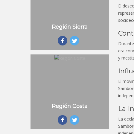
El dese
represen
socioeco
Región Sierra
Cont
Durante 
era cono
y mestiz
Infl
El movim
Samboron
independ
Región Costa
La I
La decl
Samboro
indepen