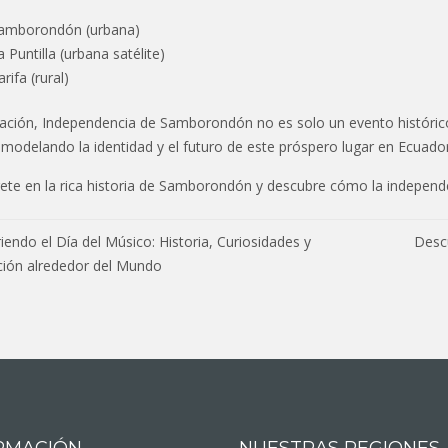
amborondón (urbana)
a Puntilla (urbana satélite)
rifa (rural)
ción, Independencia de Samborondón no es solo un evento histórico, 
modelando la identidad y el futuro de este próspero lugar en Ecuador
ete en la rica historia de Samborondón y descubre cómo la independe
egación
endo el Día del Músico: Historia, Curiosidades y
Descu
ción alrededor del Mundo
adas