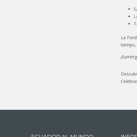
S
L
Ta
La Funda
tiempo, 
¡Sumérg
Nav
Descubri
de
Celebra
entr