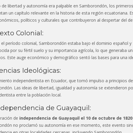
o de libertad y autonomía era palpable en Samborondón, los primer
tan un capítulo relevante en la historia de esta región ecuatoriana.
nómicos, políticos y culturales que contribuyeron al despertar del 
exto Colonial:
el período colonial, Samborondón estaba bajo el dominio español y f
cida por su fértil suelo y su importancia agrícola, lo que generaba 
os. Este auge económico y demográfico sentó las bases para una identi
uencias Ideológicas:
iento independentista en Ecuador, que tomó impulso a principios del si
dón. Las ideas de libertad, igualdad y autonomía se extendieron por
entista entre la población local.
ndependencia de Guayaquil:
aración de
independencia de Guayaquil el 10 de octubre de 1820
ndón no proclamó su autonomía en ese momento, este evento sirvi
dencia en otras localidades cercanas, incluyendo Samborondón.