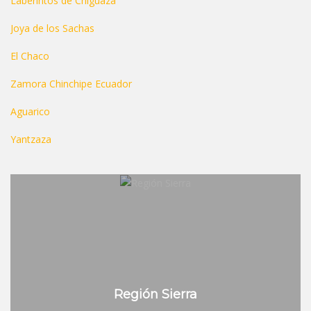
Laberintos de Chiguaza
Joya de los Sachas
El Chaco
Zamora Chinchipe Ecuador
Aguarico
Yantzaza
Región Sierra